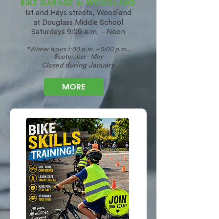
BIKE GARAGE in WOODLAND
1st and Hays streets, Woodland
at Douglass Middle School
Saturdays 9:00 a.m. – Noon
*Winter hours 1:00 p.m. – 5:
00 p.m.,
September - May
during January
Closed
MORE