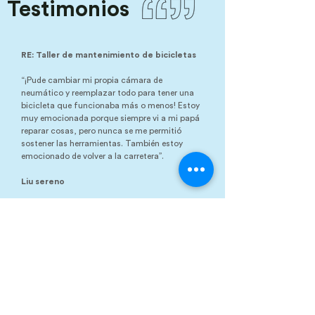
Testimonios
RE: Taller de mantenimiento de bicicletas
“¡Pude cambiar mi propia cámara de
neumático y reemplazar todo para tener una
bicicleta que funcionaba más o menos! Estoy
muy emocionada porque siempre vi a mi papá
reparar cosas, pero nunca se me permitió
sostener las herramientas. También estoy
emocionado de volver a la carretera”.
Liu sereno
RE: Bike Garage+Campaña de bicicletas
Tu trabajo para las bicicletas es inspirador,
absolutamente IMPRESIONANTE. Pasé por el
sitio de The Cannery's Bike Garage y lo vi.
Mantenme en la lista de boletines como me
gusta seguir el progreso, y buscaré el sitio de
piezas de Enterprise donde puedo donar.