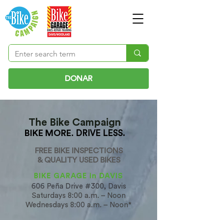
DONAR
The Bike Campaign
BIKE MORE.
DRIVE LESS.
FREE BIKE INSPECTIONS
& QUALITY USED BIKES
BIKE GARAGE in DAVIS
606 Peña Drive #300, Davis
Saturdays 8:00 a.m. – Noon
Wednesdays 8:00 a.m. – Noon*