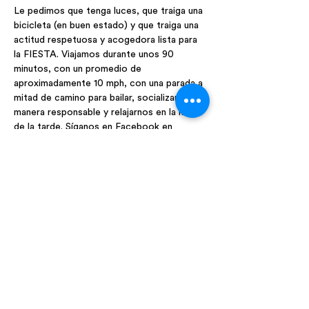
Le pedimos que tenga luces, que traiga una 
bicicleta (en buen estado) y que traiga una 
actitud respetuosa y acogedora lista para 
la FIESTA. Viajamos durante unos 90 
minutos, con un promedio de 
aproximadamente 10 mph, con una parada a 
mitad de camino para bailar, socializar de 
manera responsable y relajarnos en la hora 
de la tarde. Síganos en Facebook en 
www.facebook.com/BikePartyDavis
Share this event
WE'D LOVE TO HEAR FROM YOU
|
Email:
funmaria@sbcglobal.net
Landline:
530-753-1125