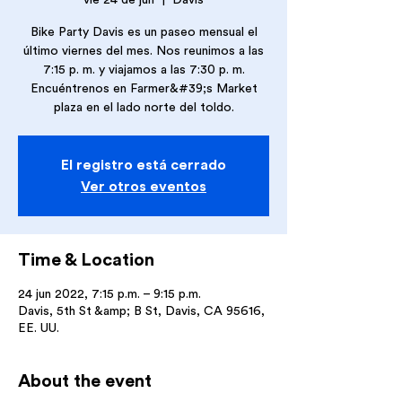
vie 24 de jun
  |  
Davis
Bike Party Davis es un paseo mensual el
último viernes del mes. Nos reunimos a las
7:15 p. m. y viajamos a las 7:30 p. m.
Encuéntrenos en Farmer&#39;s Market
plaza en el lado norte del toldo.
El registro está cerrado
Ver otros eventos
Time & Location
24 jun 2022, 7:15 p.m. – 9:15 p.m.
Davis, 5th St &amp; B St, Davis, CA 95616,
EE. UU.
About the event